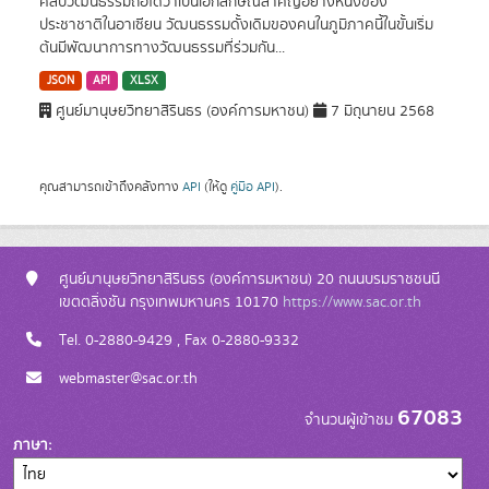
ศิลปวัฒนธรรมถือได้ว่าเป็นเอกลักษณ์สำคัญอย่างหนึ่งของ
ประชาชาติในอาเซียน วัฒนธรรมดั้งเดิมของคนในภูมิภาคนี้ในขั้นเริ่ม
ต้นมีพัฒนาการทางวัฒนธรรมที่ร่วมกัน...
JSON
API
XLSX
ศูนย์มานุษยวิทยาสิรินธร (องค์การมหาชน)
7 มิถุนายน 2568
คุณสามารถเข้าถึงคลังทาง
API
(ให้ดู
คู่มือ API
).
ศูนย์มานุษยวิทยาสิรินธร (องค์การมหาชน) 20 ถนนบรมราชชนนี
เขตตลิ่งชัน กรุงเทพมหานคร 10170
https://www.sac.or.th
Tel. 0-2880-9429 , Fax 0-2880-9332
webmaster@sac.or.th
67083
จำนวนผู้เข้าชม
ภาษา