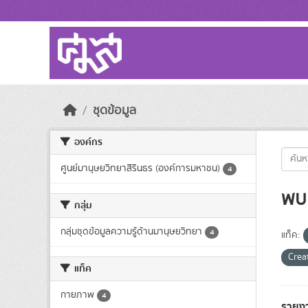
Skip to main content
ชุดข้อมูล
องค์กร
ศูนย์มานุษยวิทยาสิรินธร (องค์การมหาชน)
4
พบ 
กลุ่ม
กลุ่มชุดข้อมูลความรู้ด้านมานุษยวิทยา
4
แท็ค:
Crea
แท็ค
กายภาพ
4
รายงา