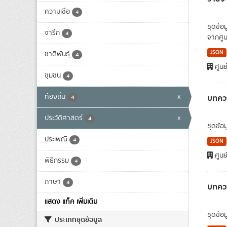
ความเชื่อ
4
ชุดข้อ
จารึก
4
จากศูน
JSON
ชาติพันธุ์
4
ศูนย
ชุมชน
4
ท้องถิ่น
x
บทควา
4
ประวัติศาสตร์
x
4
ชุดข้อ
ประเพณี
4
JSON
ศูนย
พิธีกรรม
4
ภาษา
4
บทคว
แสดง แท็ค เพิ่มเติม
ชุดข้อ
ประเภทชุดข้อมูล